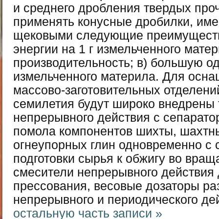
и среднего дробления твердых про
применять конусные дробилки, им
щековыми следующие преимуществ
энергии на 1 г измельченного мате
производительность; в) большую о
измельченного материла. Для осн
массово-заготовительных отделений
семилетия будут широко внедрены
непрерывного действия с сепарато
помола компонентов шихты, шахтн
огнеупорных глин одновременно с 
подготовки сырья к обжигу во вра
смесители непрерывного действия 
прессования, весовые дозаторы ра
непрерывного и периодического де
остальную часть записи »