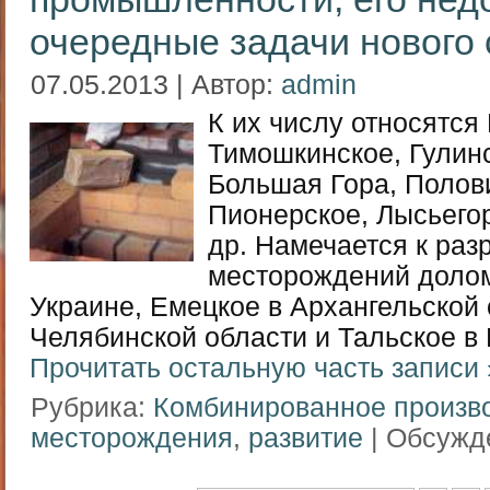
очередные задачи нового 
07.05.2013 | Автор:
admin
К их числу относятся
Тимошкинское, Гулинс
Большая Гора, Полови
Пионерское, Лысьегор
др. Намечается к раз
месторождений долом
Украине, Емецкое в Архангельской 
Челябинской области и Тальское в
Прочитать остальную часть записи 
Рубрика:
Комбинированное произв
месторождения
,
развитие
|
Обсужде